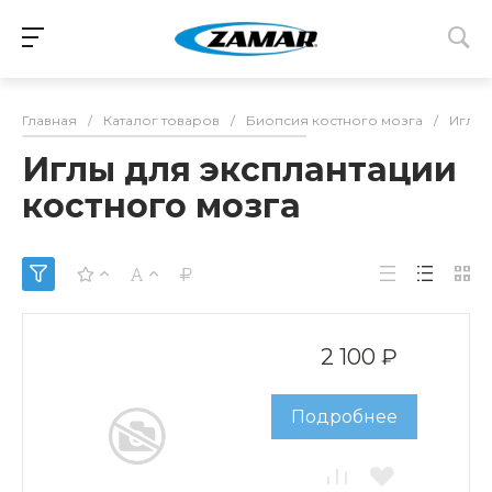
Главная
/
Каталог товаров
/
Биопсия костного мозга
/
Иглы 
Иглы для эксплантации
костного мозга
2 100 ₽
Подробнее