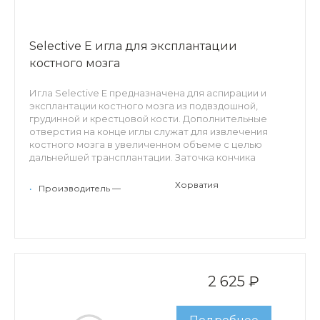
Selective E игла для эксплантации
костного мозга
Игла Selective E предназначена для аспирации и
эксплантации костного мозга из подвздошной,
грудинной и крестцовой кости. Дополнительные
отверстия на конце иглы служат для извлечения
костного мозга в увеличенном объеме с целью
дальнейшей трансплантации. Заточка кончика
обеспечивает простоту проведения процедуры для
врача и уменьшает болевые ощущения пациента.
Хорватия
•
Производитель —
Винтовая регулировка длины позволяет точно
подобрать глубину проникновения иглы в костную
ткань, а так же расширить функционал
использования инструмента. Съемный стилет
предоставляет доступ к коннектору Луер-Лок.
Особенности: трехгранная лазерная заточка иглы,
2 625 ₽
винтовая регулировка длины, стальной коннектор
Луер-Лок, ограничитель глубины проникновения, 2
дополнительных отверстия на кончике.