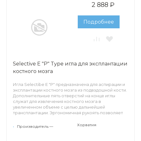
эргономичная рукоять, стальной коннектор Луер-
2 888 ₽
Лок, ограничитель глубины проникновения, 2
дополнительных отверстия на кончике.
Подробнее
Selective E "P" Type игла для эксплантации
костного мозга
Игла Selectibe E "P" предназначена для аспирации и
эксплантации костного мозга из подвздошной кости.
Дополнительные пять отверстий на конце иглы
служат для извлечения костного мозга в
увеличенном объеме с целью дальнейшей
трансплантации. Эргономичная рукоять позволяет
игле комфортно и надежно разместиться в руке
врача, что способствует снижению нагрузки и
Хорватия
•
Производитель —
облегчает проведение процедуры. Заточка кончика
уменьшает болевые ощущения пациента. Съемный