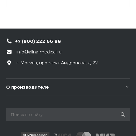
стилет предоставляет доступ к коннектору Луер-
Лок.
Особенности: троакарная заточка иглы,
эргономичная рукоять, стальной коннектор Луер-
Лок, ограничитель глубины проникновения, 5
дополнительных отверстий на кончике.
+7 (800) 222 66 88
info@allna-medical.ru
г. Москва, проспект Андропова, д. 22
О производителе