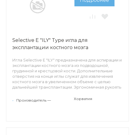
Подробнее
Selective E "ILY" Type игла для
эксплантации костного мозга
Игла Selective E "ILY" предназначена для аспирации и
эксплантации костного мозга из подвздошной,
грудинной и крестцовой кости. Дополнительные
отверстия на конце иглы служат для извлечения
костного мозга в увеличенном объеме с целью
дальнейшей трансплантации. Эргономичная рукоять
позволяет игле комфортно и надежно разместиться
в руке врача, что способствует снижению нагрузки и
Хорватия
•
Производитель —
облегчает проведение процедуры. Заточка кончика
уменьшает болевые ощущения пациента. Съемный
стилет предоставляет доступ к коннектору Луер-
Лок.
Особенности: трехгранная лазерная заточка иглы,