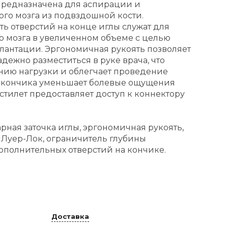
" предназначена для аспирации и
ого мозга из подвздошной кости.
ь отверстий на конце иглы служат для
о мозга в увеличенном объеме с целью
антации. Эргономичная рукоять позволяет
дежно разместиться в руке врача, что
нию нагрузки и облегчает проведение
а кончика уменьшает болевые ощущения
стилет предоставляет доступ к коннектору
рная заточка иглы, эргономичная рукоять,
 Луер-Лок, ограничитель глубины
ополнительных отверстий на кончике.
Доставка