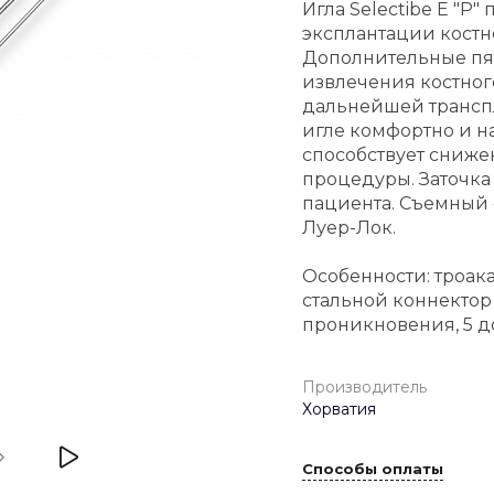
Игла Selectibe E "P
эксплантации костн
Дополнительные пят
извлечения костног
дальнейшей транспл
игле комфортно и на
способствует сниже
процедуры. Заточк
пациента. Съемный 
Луер-Лок.
Особенности: троака
стальной коннектор
проникновения, 5 д
Производитель
Хорватия
Способы оплаты