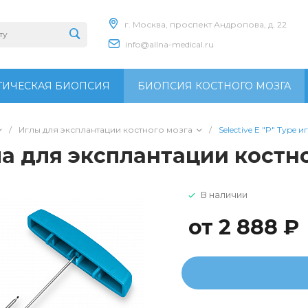
г. Москва, проспект Андропова, д. 22
info@allna-medical.ru
ИЧЕСКАЯ БИОПСИЯ
БИОПСИЯ КОСТНОГО МОЗГА
/
Иглы для эксплантации костного мозга
/
Selective E "P" Type
гла для эксплантации костн
В наличии
от 2 888 ₽