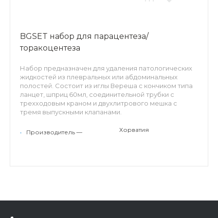
BGSET набор для парацентеза/
торакоцентеза
Набор предназначен для удаления патологических
жидкостей из плевральных или абдоминальных
полостей. Состоит из иглы Вереша с кончиком типа
ланцет, шприц 60мл, соединительной трубки с
трехходовым краном и двухлитрового мешка с
тремя выпускными клапанами.
Хорватия
•
Производитель —