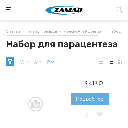
Главная
/
Каталог товаров
/
Чрескожный дренаж
/
Набор для
Набор для парацентеза
3 413 ₽
Подробнее