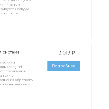
ом: игла вводится
янии, путем
ерируется вакуум
трь области
змещается внутри
ец извлекается
канюля с
аничителем глубины
 система
3 019 ₽
ических и
Подробнее
дом Menghini.
т с троакарной
а так же
вращения обратного
ными насечками и
чивают точность при