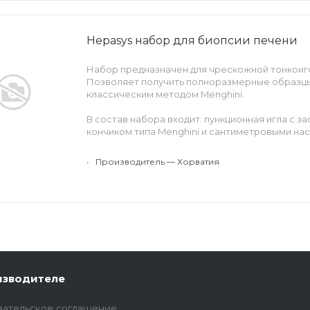
Hepasys набор для биопсии печени
Набор предназначен для чрескожной тонкоиго
Позволяет получить полноразмерные образцы
классическим методом Menghini.
В состав набора входит: пункционная игла с 
кончиком типа Menghini и сантиметровыми на
длине, инъекционная игла для анастезии, шприц
•
Производитель — Хорватия
изводителе
вательское соглашение