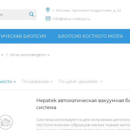
г. Москва, проспект Андропова, д. 22
info@allna-medical.ru
ИЧЕСКАЯ БИОПСИЯ
БИОПСИЯ КОСТНОГО МОЗГА
/
Иглы типа Menghini
ности
По названию
По цене
:
дешевле
Hepatek автоматическая вакуумная 
система
Система используется для получения цитолог
гистологических образцов мягких тканей мето