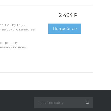
2 494 ₽
льной пункции.
Подробнее
 высокого качества
заостренным
сечками по всей
 10мл, скальпель.