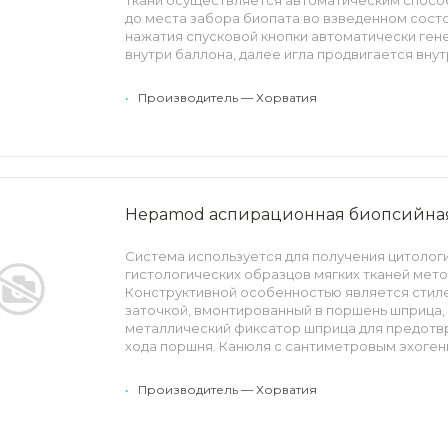
ткани осуществляется автоматическим способ
до места забора биопата во взведенном состо
нажатия спусковой кнопки автоматически ген
внутри баллона, далее игла продвигается вну
исследования. Полученный образец ткани ра
канюли иглы и удерживается вакуумом. Образ
•
Производитель — Хорватия
путем повторного взвода системы.
Особенности: стилет с троакарной заточкой, 
сантиметровыми эхогенными насечками и огр
проникновения.
Hepamod аспирационная биопсийная
Система используется для получения цитолог
гистологических образцов мягких тканей мето
Конструктивной особенностью является стиле
заточкой, вмонтированный в поршень шприца, 
металлический фиксатор шприца для предот
хода поршня. Канюля с сантиметровым эхоген
ограничитель глубины проникновения обеспе
размещении иглы и заборе образца.
•
Производитель — Хорватия