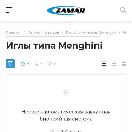
Главная
/
Каталог товаров
/
Гистологическая Биопсия
/
Иглы
Иглы типа Menghini
Hepatek автоматическая вакуумная
биопсийная система