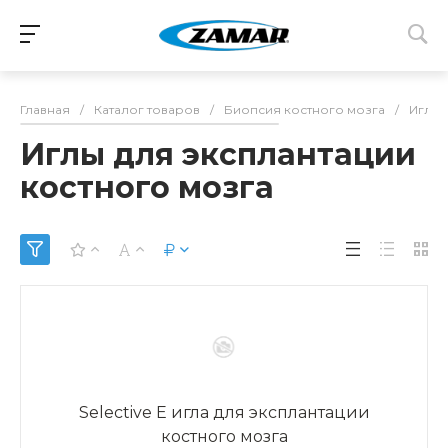
Главная
/
Каталог товаров
/
Биопсия костного мозга
/
Иглы 
Иглы для эксплантации
костного мозга
Selective E игла для эксплантации
костного мозга