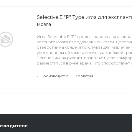
Особенности: трехгранная лазерная заточка 
рукоять, стальной коннектор Луер-Лок, огран
проникновения, 2 дополнительных отверстия н
Selective E "P" Type игла для эксплан
мозга
Игла Selectibe E "P" предназначена для аспир
костного мозга из подвздошной кости. Дополн
отверстий на конце иглы служат для извлечени
увеличенном объеме с целью дальнейшей тра
Эргономичная рукоять позволяет игле комфо
разместиться в руке врача, что способствует
и облегчает проведение процедуры. Заточка 
болевые ощущения пациента. Съемный стилет
•
Производитель — Хорватия
доступ к коннектору Луер-Лок.
Особенности: троакарная заточка иглы, эргон
стальной коннектор Луер-Лок, ограничитель г
проникновения, 5 дополнительных отверстий н
изводителе