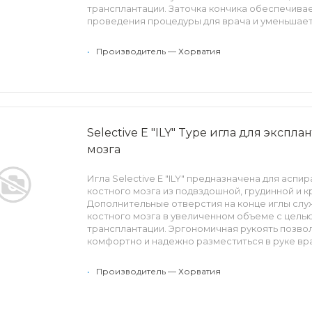
трансплантации. Заточка кончика обеспечива
проведения процедуры для врача и уменьшае
ощущения пациента. Винтовая регулировка д
точно подобрать глубину проникновения иглы в
•
Производитель — Хорватия
так же расширить функционал использования 
Съемный стилет предоставляет доступ к конн
Особенности: трехгранная лазерная заточка и
регулировка длины, стальной коннектор Луер-
глубины проникновения, 2 дополнительных отв
Selective E "ILY" Type игла для экспл
мозга
Игла Selective E "ILY" предназначена для аспи
костного мозга из подвздошной, грудинной и к
Дополнительные отверстия на конце иглы слу
костного мозга в увеличенном объеме с цель
трансплантации. Эргономичная рукоять позво
комфортно и надежно разместиться в руке вра
способствует снижению нагрузки и облегчае
процедуры. Заточка кончика уменьшает боле
•
Производитель — Хорватия
пациента. Съемный стилет предоставляет дост
Луер-Лок.