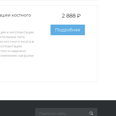
иглы, эргономичная
ичитель глубины
а кончике.
тации костного
2 888 ₽
Подробнее
ации и эксплантации
ительные пять
я костного мозга в
нсплантации.
ртно и надежно
 снижению нагрузки
кончика уменьшает
 предоставляет
омичная рукоять,
лубины
а кончике.