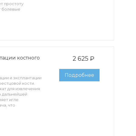
ет простоту
т болевые
лины позволяет
 костную ткань, а
инструмента.
ектору Луер-Лок.
глы, винтовая
Лок, ограничитель
ерстия на кончике.
антации костного
2 625 ₽
Подробнее
рации и эксплантации
рестцовой кости.
жат для извлечения
ю дальнейшей
ляет игле
ча, что
т проведение
вые ощущения
уп к коннектору