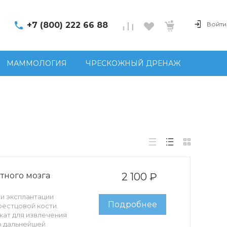
+7 (800) 222 66 88
Войти
МАММОЛОГИЯ
ЧРЕСКОЖНЫЙ ДРЕНАЖ
стного мозга
2 100 ₽
 и эксплантации
Подробнее
рестцовой кости.
жат для извлечения
ю дальнейшей