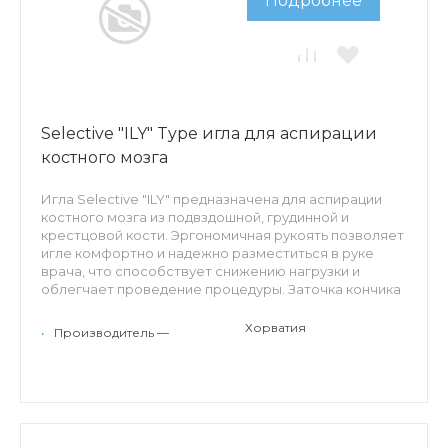
Подробнее
Selective "ILY" Type игла для аспирации
костного мозга
Игла Selective "ILY" предназначена для аспирации
костного мозга из подвздошной, грудинной и
крестцовой кости. Эргономичная рукоять позволяет
игле комфортно и надежно разместиться в руке
врача, что способствует снижению нагрузки и
облегчает проведение процедуры. Заточка кончика
уменьшает болевые ощущения пациента. Съемный
стилет предоставляет доступ к коннектору Луер-
Хорватия
•
Производитель —
Лок.
Особенности: трехгранная лазерная заточка иглы,
эргономичная рукоять, стальной коннектор Луер-
Лок, ограничитель глубины проникновения.