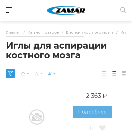
Главная
/
Каталог товаров
/
Биопсия костного мозга
/
Иглы 
Иглы для аспирации
костного мозга
2 363 ₽
Подробнее