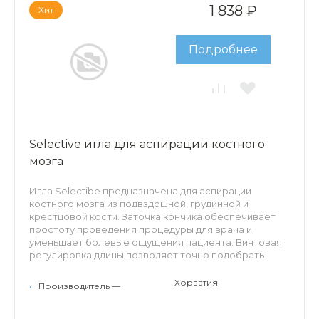
1 838 ₽
Хит
Подробнее
Selective игла для аспирации костного
мозга
Игла Selectibe предназначена для аспирации
костного мозга из подвздошной, грудинной и
крестцовой кости. Заточка кончика обеспечивает
простоту проведения процедуры для врача и
уменьшает болевые ощущения пациента. Винтовая
регулировка длины позволяет точно подобрать
глубину проникновения иглы в костную ткань, а так
же расширить функционал использования
Хорватия
•
Производитель —
инструмента. Съемный стилет предоставляет
доступ к коннектору Луер-Лок.