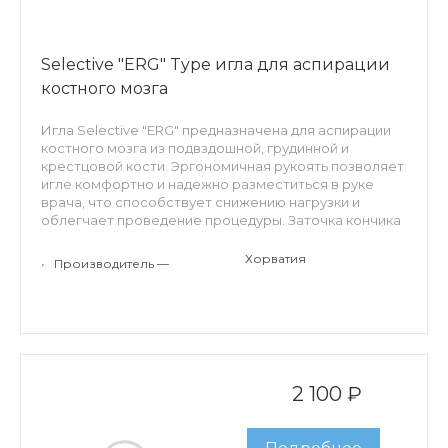
Selective "ERG" Type игла для аспирации
костного мозга
Игла Selective "ERG" предназначена для аспирации
костного мозга из подвздошной, грудинной и
крестцовой кости. Эргономичная рукоять позволяет
игле комфортно и надежно разместиться в руке
врача, что способствует снижению нагрузки и
облегчает проведение процедуры. Заточка кончика
уменьшает болевые ощущения пациента. Винтовая
регулировка длины позволяет точно подобрать
Хорватия
•
Производитель —
глубину проникновения иглы в костную ткань, а так
же расширить функционал использования
инструмента. Съемный стилет предоставляет
доступ к коннектору Луер-Лок.
Особенности: трехгранная лазерная заточка иглы,
винтовая регулировка длины, эргономичная рукоять,
2 100 ₽
стальной коннектор Луер-Лок, ограничитель
глубины проникновения.