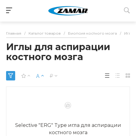
Главная
/
Каталог товаров
/
Биопсия костного мозга
/
Иглы 
Иглы для аспирации
костного мозга
Selective "ERG" Type игла для аспирации
костного мозга