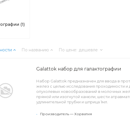
ктографии
(1)
ности
По названию
По цене
:
дешевле
Galattok набор для галактографии
Набор Galattok предназначен для ввода в про
желез с целью исследования проходимости и 
опухолевых новообразований в молочных желе
прямой или изогнутой канюли, шести атравмат
удлинительной трубки и шприца 1мл.
•
Производитель — Хорватия