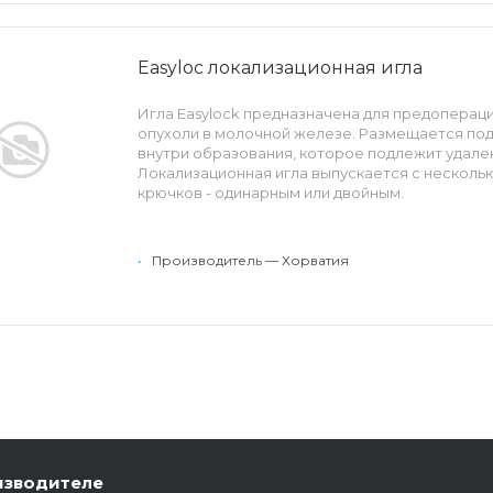
Easyloc локализационная игла
Игла Easylock предназначена для предоперац
опухоли в молочной железе. Размещается по
внутри образования, которое подлежит удале
Локализационная игла выпускается с несколь
крючков - одинарным или двойным.
Особенности: одинарный или двойной крючок,
лазерная заточка иглы, эхогенные метки по вс
•
Производитель — Хорватия
Луер-Лок, ограничитель глубины проникновен
изводителе