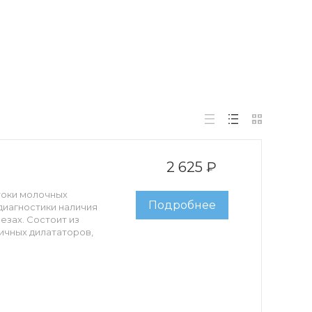
2 625 ₽
токи молочных
Подробнее
диагностики наличия
зах. Состоит из
ичных дилататоров,