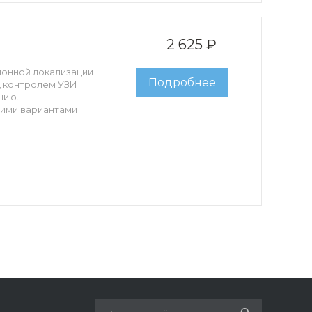
2 625 ₽
ионной локализации
Подробнее
д контролем УЗИ
нию.
кими вариантами
 трёхгранная
ей длине, коннектор
ия.