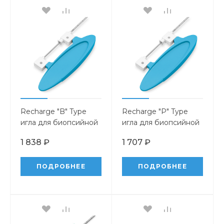
Recharge "B" Type
Recharge "P" Type
игла для биопсийной
игла для биопсийной
системы Magnum
системы ProMag 2.5
1 838 ₽
1 707 ₽
Ultra
ПОДРОБНЕЕ
ПОДРОБНЕЕ