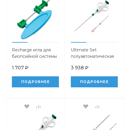
Recharge игла для
Ultimate Set
биопсийной системы
полуавтоматическая
первого поколения
биопсийная игла с
1 707 ₽
3 938 ₽
коаксиальной иглой-
проводником
ПОДРОБНЕЕ
ПОДРОБНЕЕ