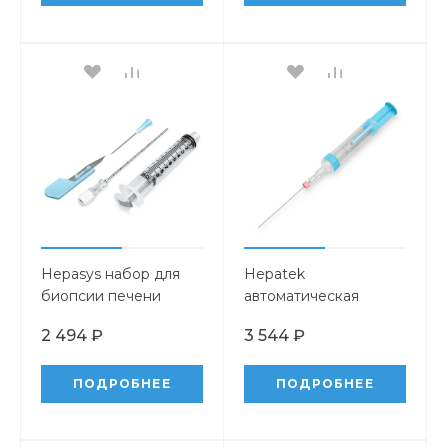
Hepasys набор для
Hepatek
биопсии печени
автоматическая
вакуумная
2 494 ₽
3 544 ₽
биопсийная система
ПОДРОБНЕЕ
ПОДРОБНЕЕ