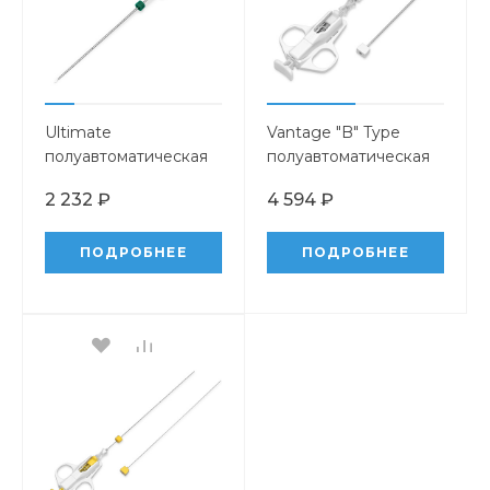
Ultimate
Vantage "B" Type
полуавтоматическая
полуавтоматическая
биопсийная игла
биопсийная игла со
2 232 ₽
4 594 ₽
съемной канюлей
ПОДРОБНЕЕ
ПОДРОБНЕЕ