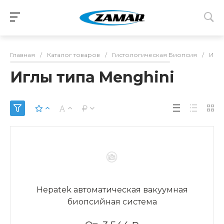
Главная
/
Каталог товаров
/
Гистологическая Биопсия
/
Иглы
Иглы типа Menghini
Hepatek автоматическая вакуумная
биопсийная система