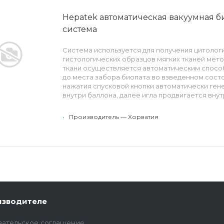
Hepatek автоматическая вакуумная 
система
Система используется для получения цитолог
гистологических образцов мягких тканей мето
ткани осуществляется автоматическим способ
до места забора биопата во взведенном состо
нажатия спусковой кнопки автоматически ген
внутри баллона, далее игла продвигается вну
исследования. Полученный образец ткани ра
канюли иглы и удерживается вакуумом. Образ
•
Производитель — Хорватия
путем повторного взвода системы.
Особенности: стилет с троакарной заточкой, 
сантиметровыми эхогенными насечками и огр
проникновения.
изводителе
вательское соглашение