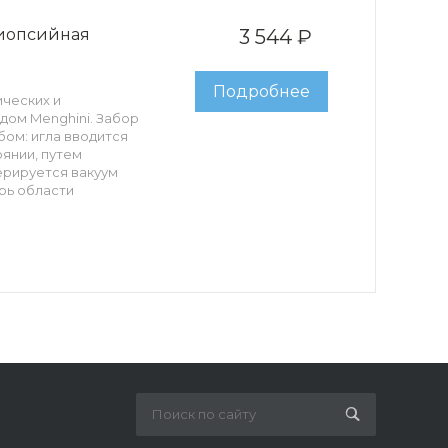
биопсийная
3 544 ₽
Подробнее
ических и
дом Menghini. Забор
ом: игла вводится
янии, путем
ерируется вакуум
трь области
змещается внутри
ец извлекается
канюля с
аничителем глубины