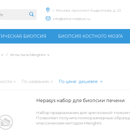
г. Москва, проспект Андропова, д. 22
info@allna-medical.ru
ИЧЕСКАЯ БИОПСИЯ
БИОПСИЯ КОСТНОГО МОЗГА
/
Иглы типа Menghini
ности
По названию
По цене
:
дешевле
Hepasys набор для биопсии печени
Набор предназначен для чрескожной тонкоиго
Позволяет получить полноразмерные образцы
классическим методом Menghini.