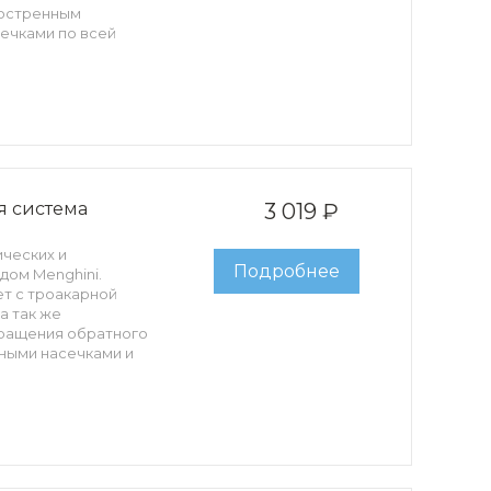
заостренным
сечками по всей
 10мл, скальпель.
 система
3 019 ₽
ических и
Подробнее
дом Menghini.
т с троакарной
а так же
вращения обратного
ными насечками и
чивают точность при