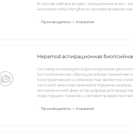
В состав набора входит: пункционная игла с 
кончиком типа Menghini и сантиметровыми на
длине, инъекционная игла для анастезии, шприц
•
Производитель — Хорватия
Hepamod аспирационная биопсийная
Система используется для получения цитолог
гистологических образцов мягких тканей мето
Конструктивной особенностью является стиле
заточкой, вмонтированный в поршень шприца, 
металлический фиксатор шприца для предот
хода поршня. Канюля с сантиметровым эхоген
ограничитель глубины проникновения обеспе
размещении иглы и заборе образца.
•
Производитель — Хорватия