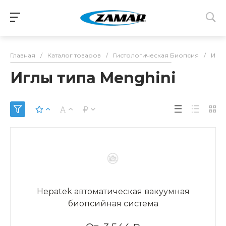
Главная
/
Каталог товаров
/
Гистологическая Биопсия
/
Иглы
Иглы типа Menghini
Hepatek автоматическая вакуумная
биопсийная система