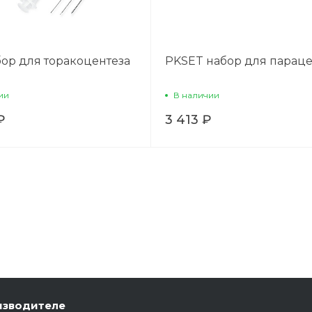
бор для торакоцентеза
PKSET набор для параце
ии
В наличии
₽
3 413 ₽
изводителе