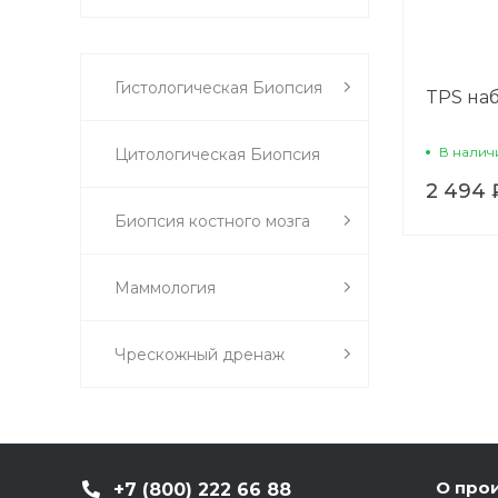
Гистологическая Биопсия
TPS на
В налич
Цитологическая Биопсия
2 494 
Биопсия костного мозга
Маммология
Чрескожный дренаж
О про
+7 (800) 222 66 88