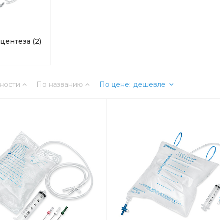
ацентеза
(2)
ности
По названию
По цене
:
дешевле