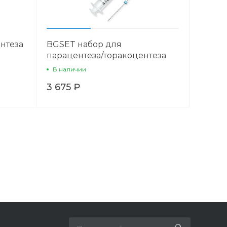
нтеза
BGSET набор для
парацентеза/торакоцентеза
В наличии
3 675 ₽