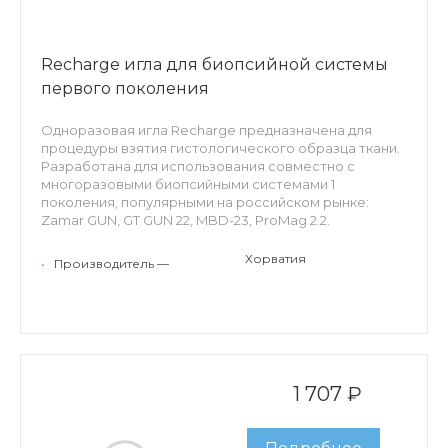
Recharge игла для биопсийной системы
первого поколения
Одноразовая игла Recharge предназначена для
процедуры взятия гистологического образца ткани.
Разработана для использования совместно с
многоразовыми биопсийными системами 1
поколения, популярными на российском рынке:
Zamar GUN, GT GUN 22, MBD-23, ProMag 2.2.
Особенности: длина заборного лотка - 22мм,
Хорватия
•
Производитель —
сантиметровые эхогенные метки по всей длине
иглы, внутренний эхогенный маркер, ограничитель
глубины проникновения, спейсер.
1 707 ₽