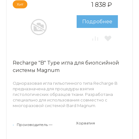
1 838 ₽
Хит
Подробнее
Recharge "B" Type игла для биопсийной
системы Magnum
Одноразовая игла гильотинного типа Recharge B
предназначена для процедуры взятия
гистологических образцов ткани. Разработана
специально для использования совместно с
многоразовой системой Bard Magnum.
Особенности: длина заборного лотка - 22мм,
трехгранная лазерная заточка, сантиметровые
Хорватия
•
Производитель —
эхогенные метки по всей длине иглы, внутренний
эхогенный маркер, ограничитель глубины