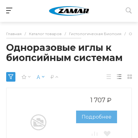
Главная
/
Каталог товаров
/
Гистологическая Биопсия
/
Одно
Одноразовые иглы к
биопсийным системам
1 707 ₽
Подробнее