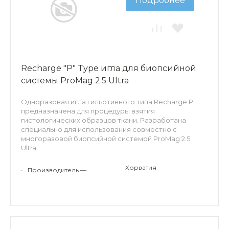
Подробнее
Recharge "P" Type игла для биопсийной
системы ProMag 2.5 Ultra
Одноразовая игла гильотинного типа Recharge P
предназначена для процедуры взятия
гистологических образцов ткани. Разработана
специально для использования совместно с
многоразовой биопсийной системой ProMag 2.5
Ultra.
Особенности: длина заборного лотка - 22мм,
Хорватия
•
Производитель —
трехгранная лазерная заточка, сантиметровые
эхогенные метки по всей длине иглы, ограничитель
глубины проникновения, спейсер для установки иглы
в систему.